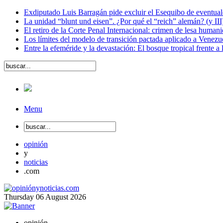
Exdiputado Luis Barragán pide excluir el Esequibo de eventual
La unidad “blunt und eisen”. ¿Por qué el “reich” alemán? (y III
El retiro de la Corte Penal Internacional: crimen de lesa human
Los límites del modelo de transición pactada aplicado a Venezu
Entre la efeméride y la devastación: El bosque tropical frente a
Menu
opinión
y
noticias
.com
Thursday
06
August
2026
opinión