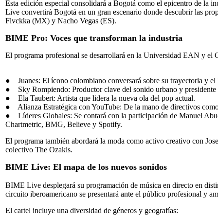
Esta edición especial consolidará a Bogotá como el epicentro de la i
Live convertirá Bogotá en un gran escenario donde descubrir las pr
Flvckka (MX) y Nacho Vegas (ES).
BIME Pro: Voces que transforman la industria
El programa profesional se desarrollará en la Universidad EAN y el 
● Juanes: El ícono colombiano conversará sobre su trayectoria y el 
● Sky Rompiendo: Productor clave del sonido urbano y presidente 
● Ela Taubert: Artista que lidera la nueva ola del pop actual.
● Alianza Estratégica con YouTube: De la mano de directivos como San
● Líderes Globales: Se contará con la participación de Manuel Ab
Chartmetric, BMG, Believe y Spotify.
El programa también abordará la moda como activo creativo con Jose
colectivo The Ozakis.
BIME Live: El mapa de los nuevos sonidos
BIME Live desplegará su programación de música en directo en distin
circuito iberoamericano se presentará ante el público profesional y 
El cartel incluye una diversidad de géneros y geografías: