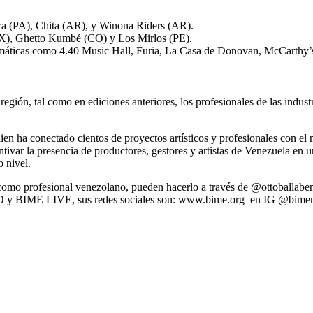
za (PA), Chita (AR), y Winona Riders (AR).
X), Ghetto Kumbé (CO) y Los Mirlos (PE).
máticas como 4.40 Music Hall, Furia, La Casa de Donovan, McCarthy’s 
región, tal como en ediciones anteriores, los profesionales de las indus
quien ha conectado cientos de proyectos artísticos y profesionales con
tivar la presencia de productores, gestores y artistas de Venezuela en 
 nivel.
mo profesional venezolano, pueden hacerlo a través de @ottoballaben 
 PRO y BIME LIVE, sus redes sociales son: www.bime.org en IG @bime