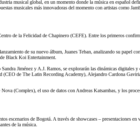
ndustria musical global, en un momento donde la música en español def
opuestas musicales más innovadoras del momento con artistas como Jamb
Centro de la Felicidad de Chapinero (CEFE). Entre los primeros confir
lanzamiento de su nuevo álbum, Juanes Teban, analizando su papel com
de Black Koi Entertainment.
dra Jiménez y A.J. Ramos, se explorarán las dinámicas digitales y estr
ud (CEO de The Latin Recording Academy), Alejandro Cardona Gaviria 
 Nova (Complex), el uso de datos con Andreas Katsambas, y los proces
tos escenarios de Bogotá. A través de showcases – presentaciones en v
amantes de la música.