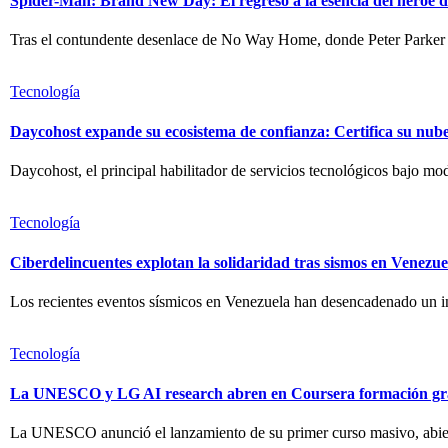
Spider-Man: Brand New Day: El regreso a la esencia del héroe d
Tras el contundente desenlace de No Way Home, donde Peter Parker
Tecnología
Daycohost expande su ecosistema de confianza: Certifica su nub
Daycohost, el principal habilitador de servicios tecnológicos bajo mod
Tecnología
Ciberdelincuentes explotan la solidaridad tras sismos en Venezue
Los recientes eventos sísmicos en Venezuela han desencadenado un inc
Tecnología
La UNESCO y LG AI research abren en Coursera formación gratu
La UNESCO anunció el lanzamiento de su primer curso masivo, abierto