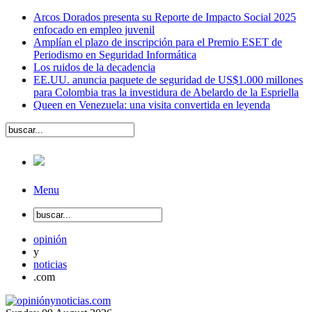
Arcos Dorados presenta su Reporte de Impacto Social 2025
enfocado en empleo juvenil
Amplían el plazo de inscripción para el Premio ESET de
Periodismo en Seguridad Informática
Los ruidos de la decadencia
EE.UU. anuncia paquete de seguridad de US$1.000 millones
para Colombia tras la investidura de Abelardo de la Espriella
Queen en Venezuela: una visita convertida en leyenda
Menu
opinión
y
noticias
.com