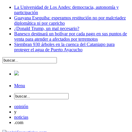
La Universidad de Los Andes: democracia, autonomía y
participación
Guayana Esequiba: esperamos restitución no por malcriadez
diplomática ni por capricho
¿Donald Trump, un mal necesario?
Banesco destinará un bolívar por cada pago en sus puntos de
venta para atender a afectados por terremotos
Siembran 930 árboles en la cuenca del Cataniapo para
proteger el agua de Puerto Ayacucho
Menu
opinión
y
noticias
.com