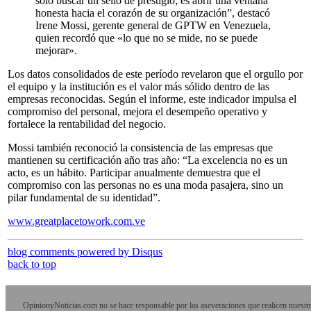
solo buscar un sello de prestigio; es abrir una ventana
honesta hacia el corazón de su organización”, destacó
Irene Mossi, gerente general de GPTW en Venezuela,
quien recordó que «lo que no se mide, no se puede
mejorar».
Los datos consolidados de este período revelaron que el orgullo por
el equipo y la institución es el valor más sólido dentro de las
empresas reconocidas. Según el informe, este indicador impulsa el
compromiso del personal, mejora el desempeño operativo y
fortalece la rentabilidad del negocio.
Mossi también reconoció la consistencia de las empresas que
mantienen su certificación año tras año: “La excelencia no es un
acto, es un hábito. Participar anualmente demuestra que el
compromiso con las personas no es una moda pasajera, sino un
pilar fundamental de su identidad”.
www.greatplacetowork.com.ve
blog comments powered by
Disqus
back to top
OpinionyNoticias.com no se hace responsable por las aseveraciones que realicen nuestr