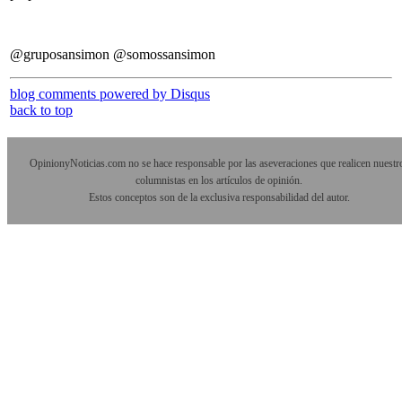
@gruposansimon @somossansimon
blog comments powered by
Disqus
back to top
OpinionyNoticias.com no se hace responsable por las aseveraciones que realicen nuestr
columnistas en los artículos de opinión.
Estos conceptos son de la exclusiva responsabilidad del autor.