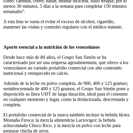
como: caminar, correr, nadar, montar bicicleta, bailo terapia; por lo
menos 30 minutos, 5 días a la semana para completar 150 minutos
semanales”.
A esta lista se suma el evitar el exceso de alcohol, cigarrillo,
mantener las visitas y controles regulares con el médico tratante.
Aporte esencial a la nutrición de los venezolanos
Desde hace más de 80 años, el Grupo San Simón se ha
caracterizado por ser una empresa agroalimentaria, que ofrece a los
venezolanos un variado portafolio comercial con alto contenido
nutricional y enriquecido en calcio.
Además de la leche en polvo completa, de 900, 400 y 125 gramos;
semidescremada de 400 y 125 gramos, el Grupo San Simón pone a
disposición su línea UHT de larga duración, ideal para el consumo
en cualquier momento y lugar, como la deslactosada, descremada y
completa.
El portafolio comercial de la marca también incluye la bebida láctea
Montaña Fresca; la mezcla alimenticia Lactovigor; la bebida
achocolatada Choco Rico, y la mezcla en polvo con leche para
preparar chicha de arroz.