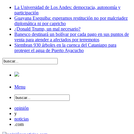
La Universidad de Los Andes: democracia, autonomía y
participación
Guayana Esequiba: esperamos restitución no por malcriadez
diplomática ni por capricho
¿Donald Trump, un mal necesario?
Banesco destinará un bolívar por cada pago en sus puntos de
venta para atender a afectados por terremotos
Siembran 930 árboles en la cuenca del Cataniapo para
proteger el agua de Puerto Ayacucho
Menu
opinión
y
noticias
.com