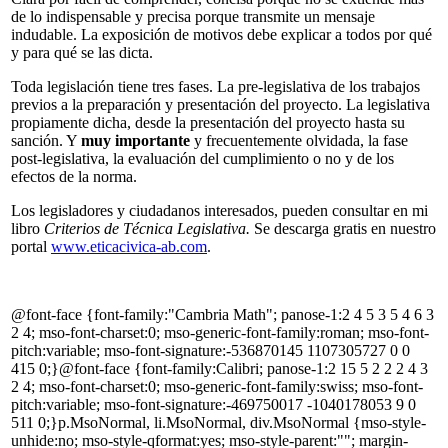
de lo indispensable y precisa porque transmite un mensaje
indudable. La exposición de motivos debe explicar a todos por qué
y para qué se las dicta.
Toda legislación tiene tres fases. La pre-legislativa de los trabajos
previos a la preparación y presentación del proyecto. La legislativa
propiamente dicha, desde la presentación del proyecto hasta su
sanción. Y
muy importante
y frecuentemente olvidada, la fase
post-legislativa, la evaluación del cumplimiento o no y de los
efectos de la norma.
Los legisladores y ciudadanos interesados, pueden consultar en mi
libro
Criterios de Técnica Legislativa.
Se descarga gratis en nuestro
portal
www.eticacivica-ab.com
.
@font-face {font-family:"Cambria Math"; panose-1:2 4 5 3 5 4 6 3
2 4; mso-font-charset:0; mso-generic-font-family:roman; mso-font-
pitch:variable; mso-font-signature:-536870145 1107305727 0 0
415 0;}@font-face {font-family:Calibri; panose-1:2 15 5 2 2 2 4 3
2 4; mso-font-charset:0; mso-generic-font-family:swiss; mso-font-
pitch:variable; mso-font-signature:-469750017 -1040178053 9 0
511 0;}p.MsoNormal, li.MsoNormal, div.MsoNormal {mso-style-
unhide:no; mso-style-qformat:yes; mso-style-parent:""; margin-