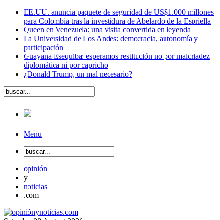
EE.UU. anuncia paquete de seguridad de US$1.000 millones
para Colombia tras la investidura de Abelardo de la Espriella
Queen en Venezuela: una visita convertida en leyenda
La Universidad de Los Andes: democracia, autonomía y
participación
Guayana Esequiba: esperamos restitución no por malcriadez
diplomática ni por capricho
¿Donald Trump, un mal necesario?
Menu
opinión
y
noticias
.com