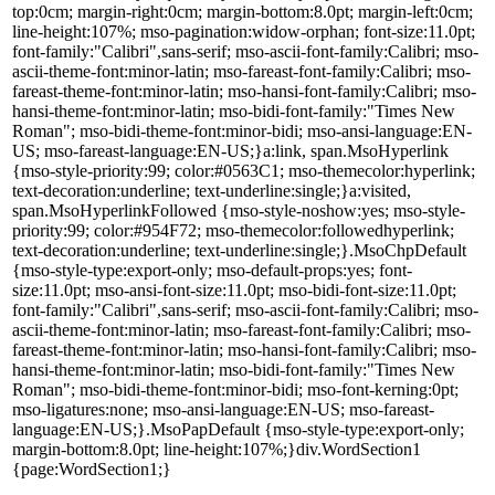
top:0cm; margin-right:0cm; margin-bottom:8.0pt; margin-left:0cm;
line-height:107%; mso-pagination:widow-orphan; font-size:11.0pt;
font-family:"Calibri",sans-serif; mso-ascii-font-family:Calibri; mso-
ascii-theme-font:minor-latin; mso-fareast-font-family:Calibri; mso-
fareast-theme-font:minor-latin; mso-hansi-font-family:Calibri; mso-
hansi-theme-font:minor-latin; mso-bidi-font-family:"Times New
Roman"; mso-bidi-theme-font:minor-bidi; mso-ansi-language:EN-
US; mso-fareast-language:EN-US;}a:link, span.MsoHyperlink
{mso-style-priority:99; color:#0563C1; mso-themecolor:hyperlink;
text-decoration:underline; text-underline:single;}a:visited,
span.MsoHyperlinkFollowed {mso-style-noshow:yes; mso-style-
priority:99; color:#954F72; mso-themecolor:followedhyperlink;
text-decoration:underline; text-underline:single;}.MsoChpDefault
{mso-style-type:export-only; mso-default-props:yes; font-
size:11.0pt; mso-ansi-font-size:11.0pt; mso-bidi-font-size:11.0pt;
font-family:"Calibri",sans-serif; mso-ascii-font-family:Calibri; mso-
ascii-theme-font:minor-latin; mso-fareast-font-family:Calibri; mso-
fareast-theme-font:minor-latin; mso-hansi-font-family:Calibri; mso-
hansi-theme-font:minor-latin; mso-bidi-font-family:"Times New
Roman"; mso-bidi-theme-font:minor-bidi; mso-font-kerning:0pt;
mso-ligatures:none; mso-ansi-language:EN-US; mso-fareast-
language:EN-US;}.MsoPapDefault {mso-style-type:export-only;
margin-bottom:8.0pt; line-height:107%;}div.WordSection1
{page:WordSection1;}