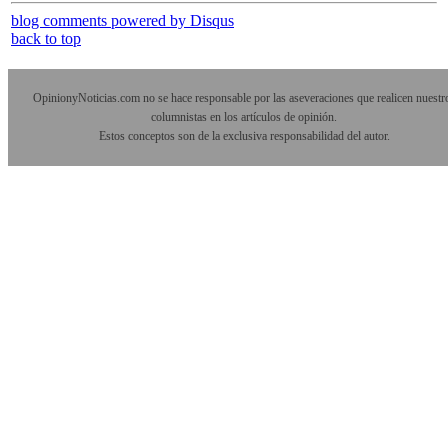
blog comments powered by
Disqus
back to top
OpinionyNoticias.com no se hace responsable por las aseveraciones que realicen nuestr
columnistas en los artículos de opinión.
Estos conceptos son de la exclusiva responsabilidad del autor.