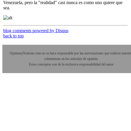
Venezuela, pero la "realidad" casi nunca es como uno quiere que
sea.
blog comments powered by
Disqus
back to top
OpinionyNoticias.com no se hace responsable por las aseveraciones que realicen nuestr
columnistas en los artículos de opinión.
Estos conceptos son de la exclusiva responsabilidad del autor.