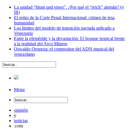
La unidad “blunt und eisen”. ¿Por qué el “reich” alemán? (y
III)
El retiro de la Corte Penal Internacional: crimen de lesa
humanidad
Los límites del modelo de transición pactada aplicado a
Venezuela
Entre la efeméride y la devastación: El bosque tropical frente
a la realidad del Arco Minero
Oswaldo Oropeza: el compositor del ADN musical del
venezolano
Menu
opinión
y
noticias
.com