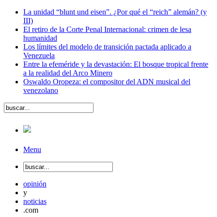
La unidad “blunt und eisen”. ¿Por qué el “reich” alemán? (y
III)
El retiro de la Corte Penal Internacional: crimen de lesa
humanidad
Los límites del modelo de transición pactada aplicado a
Venezuela
Entre la efeméride y la devastación: El bosque tropical frente
a la realidad del Arco Minero
Oswaldo Oropeza: el compositor del ADN musical del
venezolano
Menu
opinión
y
noticias
.com