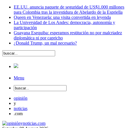
EE.UU. anuncia paquete de seguridad de US$1.000 millones
para Colombia tras la investidura de Abelardo de la Espriella
Queen en Venezuela: una visita convertida en leyenda
La Universidad de Los Andes: democracia, autonomía y
participación
Guayana Esequiba: esperamos restitución no por malcriadez
diplomática ni por capricho
¿Donald Trump, un mal necesario?
Menu
opinión
y
noticias
.com