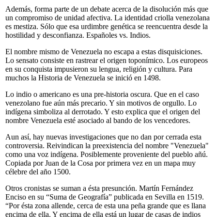
Además, forma parte de un debate acerca de la disolución más que
un compromiso de unidad afectiva. La identidad criolla venezolana
es mestiza. Sólo que esa urdimbre genética se reencuentra desde la
hostilidad y desconfianza. Españoles vs. Indios.
El nombre mismo de Venezuela no escapa a estas disquisiciones.
Lo sensato consiste en rastrear el origen toponímico. Los europeos
en su conquista impusieron su lengua, religión y cultura. Para
muchos la Historia de Venezuela se inició en 1498.
Lo indio o americano es una pre-historia oscura. Que en el caso
venezolano fue aún más precario. Y sin motivos de orgullo. Lo
indígena simboliza al derrotado. Y esto explica que el origen del
nombre Venezuela esté asociado al bando de los vencedores.
Aun así, hay nuevas investigaciones que no dan por cerrada esta
controversia. Reivindican la preexistencia del nombre "Venezuela"
como una voz indígena. Posiblemente proveniente del pueblo añú.
Copiada por Juan de la Cosa por primera vez en un mapa muy
célebre del año 1500.
Otros cronistas se suman a ésta presunción. Martín Fernández
Enciso en su “Suma de Geografía” publicada en Sevilla en 1519.
“Por ésta zona allende, cerca de esta una peña grande que es llana
encima de ella. Y encima de ella está un lugar de casas de indios