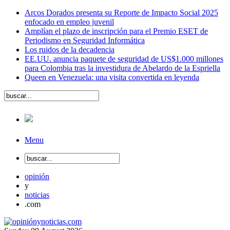
Arcos Dorados presenta su Reporte de Impacto Social 2025
enfocado en empleo juvenil
Amplían el plazo de inscripción para el Premio ESET de
Periodismo en Seguridad Informática
Los ruidos de la decadencia
EE.UU. anuncia paquete de seguridad de US$1.000 millones
para Colombia tras la investidura de Abelardo de la Espriella
Queen en Venezuela: una visita convertida en leyenda
Menu
opinión
y
noticias
.com