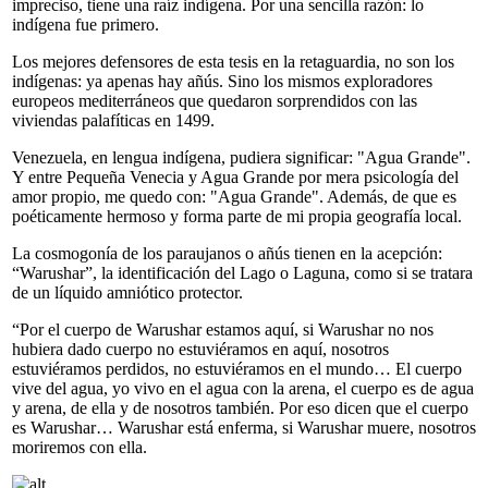
impreciso, tiene una raíz indígena. Por una sencilla razón: lo
indígena fue primero.
Los mejores defensores de esta tesis en la retaguardia, no son los
indígenas: ya apenas hay añús. Sino los mismos exploradores
europeos mediterráneos que quedaron sorprendidos con las
viviendas palafíticas en 1499.
Venezuela, en lengua indígena, pudiera significar: "Agua Grande".
Y entre Pequeña Venecia y Agua Grande por mera psicología del
amor propio, me quedo con: "Agua Grande". Además, de que es
poéticamente hermoso y forma parte de mi propia geografía local.
La cosmogonía de los paraujanos o añús tienen en la acepción:
“Warushar”, la identificación del Lago o Laguna, como si se tratara
de un líquido amniótico protector.
“Por el cuerpo de Warushar estamos aquí, si Warushar no nos
hubiera dado cuerpo no estuviéramos en aquí, nosotros
estuviéramos perdidos, no estuviéramos en el mundo… El cuerpo
vive del agua, yo vivo en el agua con la arena, el cuerpo es de agua
y arena, de ella y de nosotros también. Por eso dicen que el cuerpo
es Warushar… Warushar está enferma, si Warushar muere, nosotros
moriremos con ella.