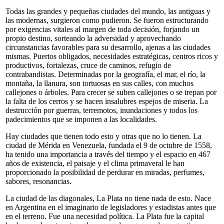
Todas las grandes y pequeñas ciudades del mundo, las antiguas y
las modernas, surgieron como pudieron. Se fueron estructurando
por exigencias vitales al margen de toda decisión, forjando un
propio destino, sorteando la adversidad y aprovechando
circunstancias favorables para su desarrollo, ajenas a las ciudades
mismas. Puertos obligados, necesidades estratégicas, centros ricos y
productivos, fortalezas, cruce de caminos, refugio de
contrabandistas. Determinadas por la geografía, el mar, el río, la
montaña, la llanura, son tortuosas en sus calles, con muchos
callejones o árboles. Para crecer se suben callejones o se trepan por
la falta de los cerros y se hacen insalubres espejos de miseria. La
destrucción por guerras, terremotos, inundaciones y todos los
padecimientos que se imponen a las localidades.
Hay ciudades que tienen todo esto y otras que no lo tienen. La
ciudad de Mérida en Venezuela, fundada el 9 de octubre de 1558,
ha tenido una importancia a través del tiempo y el espacio en 467
años de existencia, el paisaje y el clima primaveral le han
proporcionado la posibilidad de perdurar en miradas, perfumes,
sabores, resonancias.
La ciudad de las diagonales, La Plata no tiene nada de esto. Nace
en Argentina en el imaginario de legisladores y estadistas antes que
en el terreno. Fue una necesidad política. La Plata fue la capital