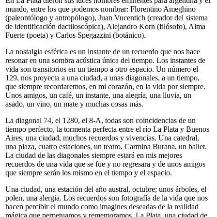
En La Plata dieron sus luces hombres eminentes para argentina y el
mundo, entre los que podemos nombrar: Florentino Ameghino
(paleontólogo y antropólogo), Juan Vucentich (creador del sistema
de identificación dactiloscópica), Alejandro Korn (filósofo), Alma
Fuerte (poeta) y Carlos Spegazzini (botánico).
La nostalgia esférica es un instante de un recuerdo que nos hace
resonar en una sombra acústica única del tiempo. Los instantes de
vida son transitorios en un tiempo a otro espacio. Un número el
129, nos proyecta a una ciudad, a unas diagonales, a un tiempo,
que siempre recordaremos, en mi corazón, en la vida por siempre.
Unos amigos, un café, un instante, una alegría, una lluvia, un
asado, un vino, un mate y muchas cosas más.
La diagonal 74, el 1280, el 8-A, todas son coincidencias de un
tiempo perfecto, la tormenta perfecta entre el río La Plata y Buenos
Aires, una ciudad, muchos recuerdos y vivencias. Una catedral,
una plaza, cuatro estaciones, un teatro, Carmina Burana, un ballet.
La ciudad de las diagonales siempre estará en mis mejores
recuerdos de una vida que se fue y no regresara y de unos amigos
que siempre serán los mismo en el tiempo y el espacio.
Una ciudad, una estación del año austral, octubre; unos árboles, el
polen, una alergia. Los recuerdos son fotografía de la vida que nos
hacen percibir el mundo como imagines deseadas de la realidad
mágica que perpetuamos y rememoramos. La Plata, una ciudad de