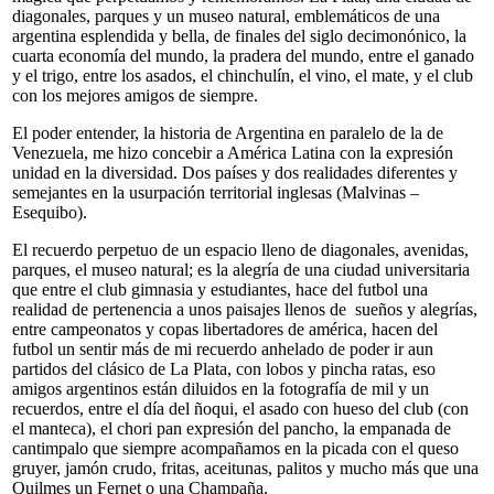
diagonales, parques y un museo natural, emblemáticos de una
argentina esplendida y bella, de finales del siglo decimonónico, la
cuarta economía del mundo, la pradera del mundo, entre el ganado
y el trigo, entre los asados, el chinchulín, el vino, el mate, y el club
con los mejores amigos de siempre.
El poder entender, la historia de Argentina en paralelo de la de
Venezuela, me hizo concebir a América Latina con la expresión
unidad en la diversidad. Dos países y dos realidades diferentes y
semejantes en la usurpación territorial inglesas (Malvinas –
Esequibo).
El recuerdo perpetuo de un espacio lleno de diagonales, avenidas,
parques, el museo natural; es la alegría de una ciudad universitaria
que entre el club gimnasia y estudiantes, hace del futbol una
realidad de pertenencia a unos paisajes llenos de sueños y alegrías,
entre campeonatos y copas libertadores de américa, hacen del
futbol un sentir más de mi recuerdo anhelado de poder ir aun
partidos del clásico de La Plata, con lobos y pincha ratas, eso
amigos argentinos están diluidos en la fotografía de mil y un
recuerdos, entre el día del ñoqui, el asado con hueso del club (con
el manteca), el chori pan expresión del pancho, la empanada de
cantimpalo que siempre acompañamos en la picada con el queso
gruyer, jamón crudo, fritas, aceitunas, palitos y mucho más que una
Quilmes un Fernet o una Champaña.