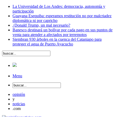
La Universidad de Los Andes: democracia, autonomía y
participación
Guayana Esequiba: esperamos restitución no por malcriadez
diplomática ni por capricho
¿Donald Trump, un mal necesario?
Banesco destinará un bolívar por cada pago en sus puntos de
venta para atender a afectados por terremotos
Siembran 930 árboles en la cuenca del Cataniapo para
proteger el agua de Puerto Ayacucho
Menu
opinión
y
noticias
.com