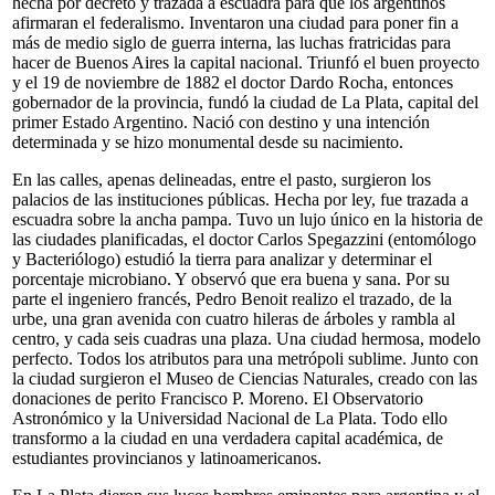
hecha por decreto y trazada a escuadra para que los argentinos
afirmaran el federalismo. Inventaron una ciudad para poner fin a
más de medio siglo de guerra interna, las luchas fratricidas para
hacer de Buenos Aires la capital nacional. Triunfó el buen proyecto
y el 19 de noviembre de 1882 el doctor Dardo Rocha, entonces
gobernador de la provincia, fundó la ciudad de La Plata, capital del
primer Estado Argentino. Nació con destino y una intención
determinada y se hizo monumental desde su nacimiento.
En las calles, apenas delineadas, entre el pasto, surgieron los
palacios de las instituciones públicas. Hecha por ley, fue trazada a
escuadra sobre la ancha pampa. Tuvo un lujo único en la historia de
las ciudades planificadas, el doctor Carlos Spegazzini (entomólogo
y Bacteriólogo) estudió la tierra para analizar y determinar el
porcentaje microbiano. Y observó que era buena y sana. Por su
parte el ingeniero francés, Pedro Benoit realizo el trazado, de la
urbe, una gran avenida con cuatro hileras de árboles y rambla al
centro, y cada seis cuadras una plaza. Una ciudad hermosa, modelo
perfecto. Todos los atributos para una metrópoli sublime. Junto con
la ciudad surgieron el Museo de Ciencias Naturales, creado con las
donaciones de perito Francisco P. Moreno. El Observatorio
Astronómico y la Universidad Nacional de La Plata. Todo ello
transformo a la ciudad en una verdadera capital académica, de
estudiantes provincianos y latinoamericanos.