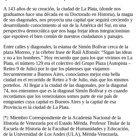
A 143 años de su creación, la ciudad de La Plata, (donde nos
graduamos hace una década en su Doctorado en Historia), la magia
de sus diagonales, nos proyecta una capital que seguirá creciendo y
desarrollando conocimiento al sur de la América del Sur, en una
perspectiva democrática que nos haga forjar ideas integracionistas
que espoleen el bien común de nuestros ciudadanos y paisajes.
Entre calles y diagonales, la estatua de Simón Bolívar cerca de la
plaza Moreno, y la célebre frase de Raúl Alfonsín: “Sigan las ideas
y no a los hombres.” Hoy recuerdo que para los que vivimos en La
Plata, el número 129 era el colectivo del Grupo Plaza (Autopista –
Retiro 9 de Julio) por lo que los platenses que viajamos
frecuentemente a Buenos Aires, conocíamos mejor esta bella
ciudad en el recorrido de Retiro a 9 de Julio, más que los mismos
porteños. Al llegar a la ciudad de las diagonales, por la diagonal
74, nos enteramos que es la diagonal Simón Bolívar y es cuando
recordamos que los venezolanos somos parte de ese país de
emigrantes cuya capital es Buenos Aires y la capital de esa
Provincia es la ciudad de La Plata.
|*|: Miembro Correspondiente de la Academia Nacional de la
Historia de Venezuela por el Estado Mérida. Profesor Titular de la
Escuela de Historia de la Facultad de Humanidades y Educación,
de la Universidad de Los Andes (ULA), Mérida-Venezuela.