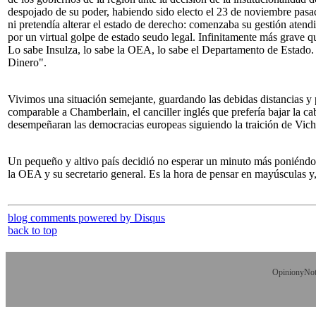
despojado de su poder, habiendo sido electo el 23 de noviembre pasa
ni pretendía alterar el estado de derecho: comenzaba su gestión atend
por un virtual golpe de estado seudo legal. Infinitamente más grave 
Lo sabe Insulza, lo sabe la OEA, lo sabe el Departamento de Estado.
Dinero".
Vivimos una situación semejante, guardando las debidas distancias y p
comparable a Chamberlain, el canciller inglés que prefería bajar la 
desempeñaran las democracias europeas siguiendo la traición de Vic
Un pequeño y altivo país decidió no esperar un minuto más poniéndole 
la OEA y su secretario general. Es la hora de pensar en mayúsculas y, 
blog comments powered by
Disqus
back to top
OpinionyNoti