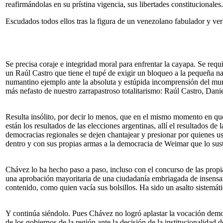
reafirmándolas en su prístina vigencia, sus libertades constitucionale
Escudados todos ellos tras la figura de un venezolano fabulador y ve
Se precisa coraje e integridad moral para enfrentar la cayapa. Se requi
un Raúl Castro que tiene el tupé de exigir un bloqueo a la pequeña na
numantino ejemplo ante la absoluta y estúpida incomprensión del mun
más nefasto de nuestro zarrapastroso totalitarismo: Raúl Castro, Da
Resulta insólito, por decir lo menos, que en el mismo momento en que d
están los resultados de las elecciones argentinas, allí el resultados de
democracias regionales se dejen chantajear y presionar por quienes 
dentro y con sus propias armas a la democracia de Weimar que lo sus
Chávez lo ha hecho paso a paso, incluso con el concurso de las propi
una aprobación mayoritaria de una ciudadanía embriagada de insensatez
contenido, como quien vacía sus bolsillos. Ha sido un asalto sistemát
Y continúa siéndolo. Pues Chávez no logró aplastar la vocación democr
de los gobiernos de la región ante la decisión de la institucionalid