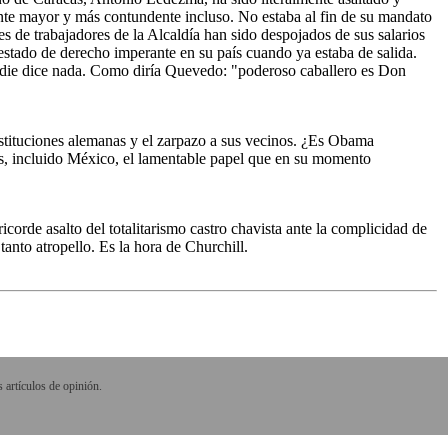
nte mayor y más contundente incluso. No estaba al fin de su mandato
s de trabajadores de la Alcaldía han sido despojados de sus salarios
estado de derecho imperante en su país cuando ya estaba de salida.
Nadie dice nada. Como diría Quevedo: "poderoso caballero es Don
instituciones alemanas y el zarpazo a sus vecinos. ¿Es Obama
nos, incluido México, el lamentable papel que en su momento
corde asalto del totalitarismo castro chavista ante la complicidad de
tanto atropello. Es la hora de Churchill.
 artículos de opinión.