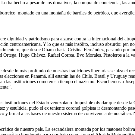
s. Lo ha hecho a pesar de los donativos, la compra de conciencia, las am
rborreico, montado en una montaña de barriles de petróleo, que avergüe
ere dignidad y patriotismo para alzarse contra la internacional del atrop
ción centroamericana. Y lo que es más insólito, incluso absurdo: ¡en n
do entero, que desde Obama hasta Cristina Fernández, pasando por tod
niel Ortega, Hugo Chávez, Rafael Correa, Evo Morales. Pistoleros a la 
esde lo más profundo de nuestras tradiciones libertarias se alza el recl
 las elecciones en Panamá, allí estarán las de Chile, Brasil y Uruguay rea
usan las instituciones como en su tiempo el nazismo. Escuchemos a Jos
tenta”.
as instituciones del Estado venezolano. Imposible olvidar que desde la
 y estulticia, pudo el ex teniente coronel golpista ir desmontando paso
ico y brutal a las bases de nuestro sistema de convivencia democrática.
ática de nuestro país. La escandalera montada por los matones bolivari
ad democrática hondureña pasa por bajo cuerda que el Alcalde Metropolit