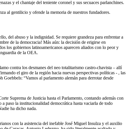
enazas y el chantaje del teniente coronel y sus secuaces parlanchines.
nza al gentilicio y ofende la memoria de nuestros fundadores.
ello, del abuso y la indignidad. Se requiere grandeza para enfrentar a
ombre de la democracia! Más aún: la decisión de erigirse en
os los gobiernos latinoamericanos aparecen aliados con lo peor y
vanguardia de la OEA.
amo contra los desmanes del neo totalitarismo castro-chavista – allí
firmando el giro de la región hacia nuevas perspectivas políticas - , las
eph Goebbels: “Vamos al parlamento alemán para derrotar desde
 Corte Suprema de Justicia hasta el Parlamento, contando además con
 a paso la institucionalidad democrática hasta vaciarla de todo
 Nadie ha dicho nada.
anos con la asistencia del inefable José Miguel Insulza y el auxilio
ano de Caracas, Antonio Ledezma, ha sido literalmente asaltado y