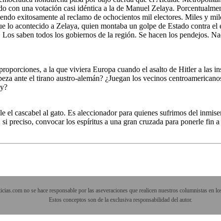
do con una votación casi idéntica a la de Manuel Zelaya. Porcentualme
iendo exitosamente al reclamo de ochocientos mil electores. Miles y mile
que lo acontecido a Zelaya, quien montaba un golpe de Estado contra el 
 Los saben todos los gobiernos de la región. Se hacen los pendejos. 
roporciones, a la que viviera Europa cuando el asalto de Hitler a las 
cabeza ante el tirano austro-alemán? ¿Juegan los vecinos centroamerica
hy?
el cascabel al gato. Es aleccionador para quienes sufrimos del inmiseri
si preciso, convocar los espíritus a una gran cruzada para ponerle fin a 
cias.com no se hace responsable por las aseveraciones que realicen nuestros columnistas en los
Estos conceptos son de la exclusiva responsabilidad del autor.