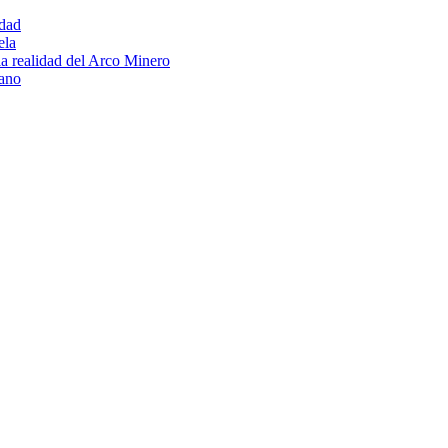
idad
ela
 la realidad del Arco Minero
lano