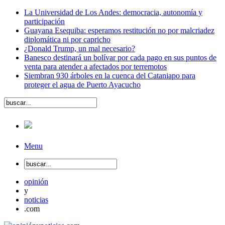
La Universidad de Los Andes: democracia, autonomía y
participación
Guayana Esequiba: esperamos restitución no por malcriadez
diplomática ni por capricho
¿Donald Trump, un mal necesario?
Banesco destinará un bolívar por cada pago en sus puntos de
venta para atender a afectados por terremotos
Siembran 930 árboles en la cuenca del Cataniapo para
proteger el agua de Puerto Ayacucho
Menu
opinión
y
noticias
.com