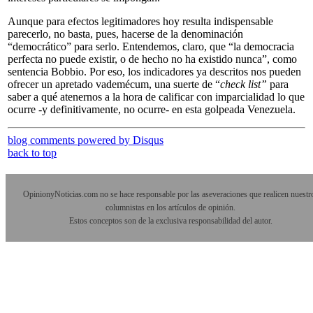
Aunque para efectos legitimadores hoy resulta indispensable
parecerlo, no basta, pues, hacerse de la denominación
“democrático” para serlo. Entendemos, claro, que “la democracia
perfecta no puede existir, o de hecho no ha existido nunca”, como
sentencia Bobbio. Por eso, los indicadores ya descritos nos pueden
ofrecer un apretado vademécum, una suerte de “
check list”
para
saber a qué atenernos a la hora de calificar con imparcialidad lo que
ocurre -y definitivamente, no ocurre- en esta golpeada Venezuela.
blog comments powered by
Disqus
back to top
OpinionyNoticias.com no se hace responsable por las aseveraciones que realicen nuestr
columnistas en los artículos de opinión.
Estos conceptos son de la exclusiva responsabilidad del autor.