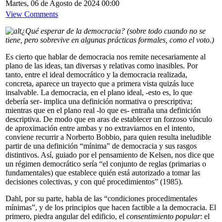
Martes, 06 de Agosto de 2024 00:00
View Comments
¿Qué esperar de la democracia? (sobre todo cuando no se
tiene, pero sobrevive en algunas prácticas formales, como el voto.)
Es cierto que hablar de democracia nos remite necesariamente al
plano de las ideas, tan diversas y relativas como inasibles. Por
tanto, entre el ideal democrático y la democracia realizada,
concreta, aparece un trayecto que a primera vista quizás luce
insalvable. La democracia, en el plano ideal, -esto es, lo que
debería ser- implica una definición normativa o prescriptiva;
mientras que en el plano real -lo que es- entraña una definición
descriptiva. De modo que en aras de establecer un forzoso vínculo
de aproximación entre ambas y no extraviarnos en el intento,
conviene recurrir a Norberto Bobbio, para quien resulta ineludible
partir de una definición “mínima” de democracia y sus rasgos
distintivos. Así, guiado por el pensamiento de Kelsen, nos dice que
un régimen democrático sería “el conjunto de reglas (primarias o
fundamentales) que establece quién está autorizado a tomar las
decisiones colectivas, y con qué procedimientos” (1985).
Dahl, por su parte, habla de las “condiciones procedimentales
mínimas”, y de los principios que hacen factible a la democracia. El
primero, piedra angular del edificio, el
consentimiento popular
: el