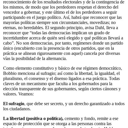
reconocimiento de los resultados electorales y de la contingencia de
los mismos, de modo que los perdedores respetan el derecho del
vencedor a gobernar, y este último el de los perdedores a seguir
participando en el juego político. Así, habrá que reconocer que las
mayorías políticas siempre son circunstanciales, movedizas; no
eternas, no heredables. El segundo principio, avisa Dahl, lleva a
reconocer que “todas las democracias implican un grado de
incertidumbre acerca de quién será elegido y qué políticas llevará a
cabo”. No son democracias, por tanto, regímenes donde un partido
único (encubierto con la presencia de otros partidos, que en la
práctica se alinean rigurosamente con aquel) cancela por diversas
vías la posibilidad de la alternancia.
Como elemento constitutivo y básico de ese régimen democrático,
Bobbio menciona al sufragio; así como la libertad, la igualdad, el
pluralismo, el consenso y el disenso ligados a esa práctica. Todas
claves de un mecanismo que faculta a los gobernados para la
elección transparente de sus gobernantes, según ciertos cánones y
valores. Veamos:
El sufragio
, que debe ser secreto, y un derecho garantizado a todos
los ciudadanos.
La libertad (positiva o política),
cemento y fondo, remite a ese
espacio de protección que se otorga a las personas contra las