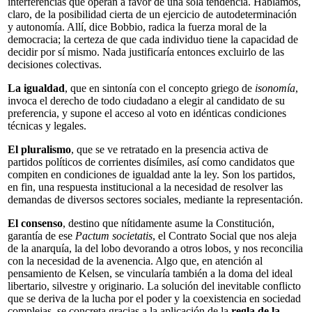
interferencias que operan a favor de una sola tendencia. Hablamos,
claro, de la posibilidad cierta de un ejercicio de autodeterminación
y autonomía. Allí, dice Bobbio, radica la fuerza moral de la
democracia; la certeza de que cada individuo tiene la capacidad de
decidir por sí mismo. Nada justificaría entonces excluirlo de las
decisiones colectivas.
La igualdad
, que en sintonía con el concepto griego de
isonomía
,
invoca el derecho de todo ciudadano a elegir al candidato de su
preferencia, y supone el acceso al voto en idénticas condiciones
técnicas y legales.
El pluralismo
, que se ve retratado en la presencia activa de
partidos políticos de corrientes disímiles, así como candidatos que
compiten en condiciones de igualdad ante la ley. Son los partidos,
en fin, una respuesta institucional a la necesidad de resolver las
demandas de diversos sectores sociales, mediante la representación.
El consenso
, destino que nítidamente asume la Constitución,
garantía de ese
Pactum societatis
, el Contrato Social que nos aleja
de la anarquía, la del lobo devorando a otros lobos, y nos reconcilia
con la necesidad de la avenencia. Algo que, en atención al
pensamiento de Kelsen, se vincularía también a la doma del ideal
libertario, silvestre y originario. La solución del inevitable conflicto
que se deriva de la lucha por el poder y la coexistencia en sociedad
complejas, se concreta gracias a la aplicación de la
regla de la