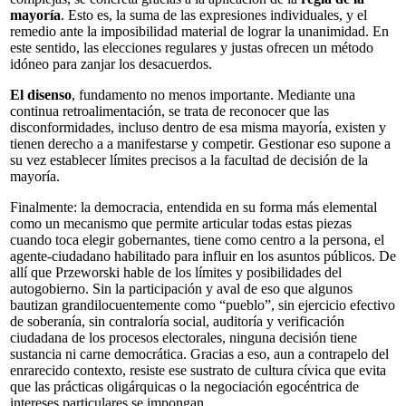
mayoría
. Esto es, la suma de las expresiones individuales, y el
remedio ante la imposibilidad material de lograr la unanimidad. En
este sentido, las elecciones regulares y justas ofrecen un método
idóneo para zanjar los desacuerdos.
El disenso
, fundamento no menos importante. Mediante una
continua retroalimentación, se trata de reconocer que las
disconformidades, incluso dentro de esa misma mayoría, existen y
tienen derecho a a manifestarse y competir. Gestionar eso supone a
su vez establecer límites precisos a la facultad de decisión de la
mayoría.
Finalmente: la democracia, entendida en su forma más elemental
como un mecanismo que permite articular todas estas piezas
cuando toca elegir gobernantes, tiene como centro a la persona, el
agente-ciudadano habilitado para influir en los asuntos públicos. De
allí que Przeworski hable de los límites y posibilidades del
autogobierno. Sin la participación y aval de eso que algunos
bautizan grandilocuentemente como “pueblo”, sin ejercicio efectivo
de soberanía, sin contraloría social, auditoría y verificación
ciudadana de los procesos electorales, ninguna decisión tiene
sustancia ni carne democrática. Gracias a eso, aun a contrapelo del
enrarecido contexto, resiste ese sustrato de cultura cívica que evita
que las prácticas oligárquicas o la negociación egocéntrica de
intereses particulares se impongan.