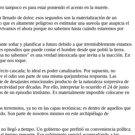
pero tampoco es para estar poniendo el acento en la muerte.
llenado de dolor; esos segundos son la materialización de un
 que es altamente peligroso es estimular una aureola que auspicia el
que vivamos el ahora porque no sabemos hasta cuándo estaremos por
ante soñar y planificar a futuro debido a que irremisiblemente estamos
es episodios que puede contar el hombre desde que pobló la tierra.
na no sabemos" es una verdad intoxicada que invita a la inacción. En
que nos toque.
cto cascada; lo ideal es poder canalizarlos. Por supuesto, no
ve el odio son parte de una misma quejumbrosa respuesta. Las
e de desajustes emocionales producto de la naturaleza sorpresiva de
tividad por décadas. Por ello, interpretar lo ocurrido el 24 de junio
os de un episodio tristísimo. Es materialmente imposible colocarse en
s terremotos, ya no en las capas tectónicas; es dentro de aquellos que
ido. Son parte de nosotros mismos en este archipiélago de
o llegó a tiempo. Un gobierno que prefirió su conveniencia política
s al tiempo presente. Ese sufrimiento seguirá acompañando a los