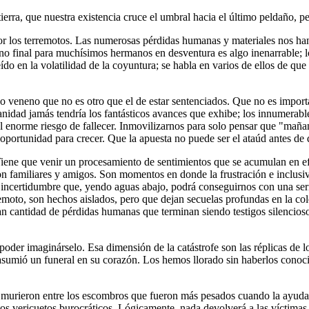
tierra, que nuestra existencia cruce el umbral hacia el último peldaño, 
 los terremotos. Las numerosas pérdidas humanas y materiales nos han 
o final para muchísimos hermanos en desventura es algo inenarrable; lo
ído en la volatilidad de la coyuntura; se habla en varios de ellos de 
so veneno que no es otro que el de estar sentenciados. Que no es import
nidad jamás tendría los fantásticos avances que exhibe; los innumerabl
l enorme riesgo de fallecer. Inmovilizarnos para solo pensar que "maña
oportunidad para crecer. Que la apuesta no puede ser el ataúd antes de 
iene que venir un procesamiento de sentimientos que se acumulan en efe
on familiares y amigos. Son momentos en donde la frustración e inclusi
 incertidumbre que, yendo aguas abajo, podrá conseguirnos con una seri
moto, son hechos aislados, pero que dejan secuelas profundas en la colec
ran cantidad de pérdidas humanas que terminan siendo testigos silencios
der imaginárselo. Esa dimensión de la catástrofe son las réplicas de lo
asumió un funeral en su corazón. Los hemos llorado sin haberlos conoc
murieron entre los escombros que fueron más pesados cuando la ayuda n
antos vericuetos burocráticos. Lógicamente, nada devolverá a las víctima