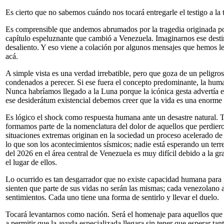
Es cierto que no sabemos cuándo nos tocará entregarle el testigo a la 
Es comprensible que andemos abrumados por la tragedia originada por
capítulo espeluznante que cambió a Venezuela. Imaginarnos ese destin
desaliento. Y eso viene a colación por algunos mensajes que hemos le
acá.
A simple vista es una verdad irrebatible, pero que goza de un peligro
condenados a perecer. Si ese fuera el concepto predominante, la huma
Nunca habríamos llegado a la Luna porque la icónica gesta advertía e
ese desiderátum existencial debemos creer que la vida es una enorme 
Es lógico el shock como respuesta humana ante un desastre natural. T
formamos parte de la nomenclatura del dolor de aquellos que perdier
situaciones extremas originan en la sociedad un proceso acelerado de
lo que son los acontecimientos sísmicos; nadie está esperando un terre
del 2026 en el área central de Venezuela es muy difícil debido a la g
el lugar de ellos.
Lo ocurrido es tan desgarrador que no existe capacidad humana para po
sienten que parte de sus vidas no serán las mismas; cada venezolano 
sentimientos. Cada uno tiene una forma de sentirlo y llevar el duelo.
Tocará levantarnos como nación. Será el homenaje para aquellos que 
a permitir que la ayuda especializada llegara sin tener que esperar t