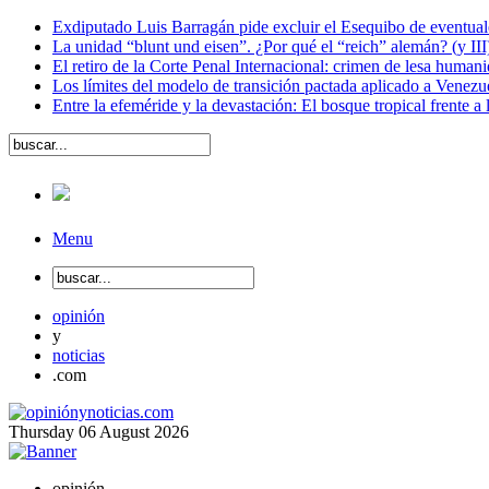
Exdiputado Luis Barragán pide excluir el Esequibo de eventual
La unidad “blunt und eisen”. ¿Por qué el “reich” alemán? (y III
El retiro de la Corte Penal Internacional: crimen de lesa human
Los límites del modelo de transición pactada aplicado a Venezu
Entre la efeméride y la devastación: El bosque tropical frente a
Menu
opinión
y
noticias
.com
Thursday
06
August
2026
opinión