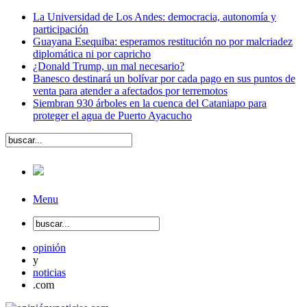
La Universidad de Los Andes: democracia, autonomía y
participación
Guayana Esequiba: esperamos restitución no por malcriadez
diplomática ni por capricho
¿Donald Trump, un mal necesario?
Banesco destinará un bolívar por cada pago en sus puntos de
venta para atender a afectados por terremotos
Siembran 930 árboles en la cuenca del Cataniapo para
proteger el agua de Puerto Ayacucho
Menu
opinión
y
noticias
.com