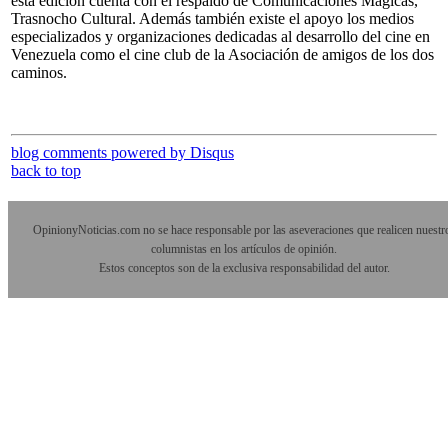
esta edición cuenta con el respaldo de Comunicaciones Mágicas,
Trasnocho Cultural. Además también existe el apoyo los medios
especializados y organizaciones dedicadas al desarrollo del cine en
Venezuela como el cine club de la Asociación de amigos de los dos
caminos.
blog comments powered by
Disqus
back to top
OpinionyNoticias.com no se hace responsable por las aseveraciones que realicen nuestr
columnistas en los artículos de opinión.
Estos conceptos son de la exclusiva responsabilidad del autor.