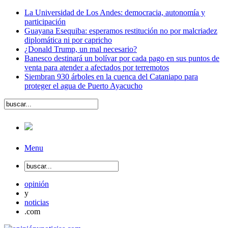
La Universidad de Los Andes: democracia, autonomía y
participación
Guayana Esequiba: esperamos restitución no por malcriadez
diplomática ni por capricho
¿Donald Trump, un mal necesario?
Banesco destinará un bolívar por cada pago en sus puntos de
venta para atender a afectados por terremotos
Siembran 930 árboles en la cuenca del Cataniapo para
proteger el agua de Puerto Ayacucho
Menu
opinión
y
noticias
.com