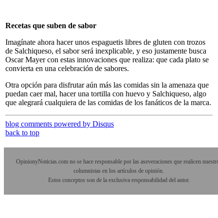
Recetas que suben de sabor
Imagínate ahora hacer unos espaguetis libres de gluten con trozos
de Salchiqueso, el sabor será inexplicable, y eso justamente busca
Oscar Mayer con estas innovaciones que realiza: que cada plato se
convierta en una celebración de sabores.
Otra opción para disfrutar aún más las comidas sin la amenaza que
puedan caer mal, hacer una tortilla con huevo y Salchiqueso, algo
que alegrará cualquiera de las comidas de los fanáticos de la marca.
blog comments powered by
Disqus
back to top
OpinionyNoticias.com no se hace responsable por las aseveraciones que realicen nuestr
columnistas en los artículos de opinión.
Estos conceptos son de la exclusiva responsabilidad del autor.