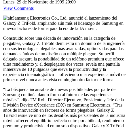
Lunes, 29 de Noviembre de 1999 20:00
View Comments
Samsung Electronics Co., Ltd. anunció el lanzamiento del
Galaxy Z TriFold, ampliando aún más el liderazgo de Samsung en
nuevos factores de forma para la era de la IA móvil.
Construido sobre una década de innovación en la categoría de
plegables, Galaxy Z TriFold demuestra un dominio de la ingeniería
con sus tecnologías plegables más avanzadas, optimizadas para las
demandas únicas de un diseño con múltiple pliegue. Su perfil
delgado asegura la portabilidad de un teléfono premium que ofrece
ultra rendimiento y, al desplegarse dos veces, revela una pantalla
inmersiva de 10 pulgadas que eleva la productividad y la
experiencia cinematográfica —ofreciendo una experiencia móvil de
primer nivel nunca antes vista en ningún otro factor de forma.
“La búsqueda incansable de nuevas posibilidades por parte de
Samsung continúa dando forma al futuro de las experiencias
móviles”, dijo TM Roh, Director Ejecutivo, Presidente y Jefe de la
División Device eXperience (DX) en Samsung Electronics. “Tras
años de innovación en factores de forma plegables, Galaxy Z
TriFold resuelve uno de los desafíos más persistentes de la industria
móvil: ofrecer el equilibrio perfecto entre portabilidad, rendimiento
premium y productividad en un solo dispositivo. Galaxy Z TriFold