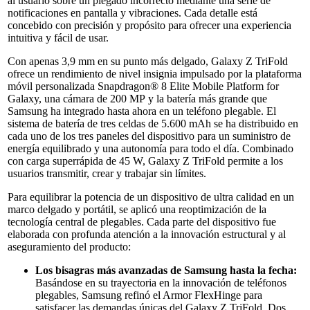
al usuario sobre un plegado incorrecto mediante una serie de
notificaciones en pantalla y vibraciones. Cada detalle está
concebido con precisión y propósito para ofrecer una experiencia
intuitiva y fácil de usar.
Con apenas 3,9 mm en su punto más delgado, Galaxy Z TriFold
ofrece un rendimiento de nivel insignia impulsado por la plataforma
móvil personalizada Snapdragon® 8 Elite Mobile Platform for
Galaxy, una cámara de 200 MP y la batería más grande que
Samsung ha integrado hasta ahora en un teléfono plegable. El
sistema de batería de tres celdas de 5.600 mAh se ha distribuido en
cada uno de los tres paneles del dispositivo para un suministro de
energía equilibrado y una autonomía para todo el día. Combinado
con carga superrápida de 45 W, Galaxy Z TriFold permite a los
usuarios transmitir, crear y trabajar sin límites.
Para equilibrar la potencia de un dispositivo de ultra calidad en un
marco delgado y portátil, se aplicó una reoptimización de la
tecnología central de plegables. Cada parte del dispositivo fue
elaborada con profunda atención a la innovación estructural y al
aseguramiento del producto:
Los bisagras más avanzadas de Samsung hasta la fecha:
Basándose en su trayectoria en la innovación de teléfonos
plegables, Samsung refinó el Armor FlexHinge para
satisfacer las demandas únicas del Galaxy Z TriFold. Dos