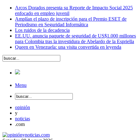
Arcos Dorados presenta su Reporte de Impacto Social 2025
enfocado en empleo juvenil
Amplían el plazo de inscripción para el Premio ESET de
Periodismo en Seguridad Informática
Los ruidos de la decadencia
EE.UU. anuncia paquete de seguridad de US$1.000 millones
para Colombia tras la investidura de Abelardo de la Espriella
Queen en Venezuela: una visita convertida en leyenda
Menu
opinión
y
noticias
.com