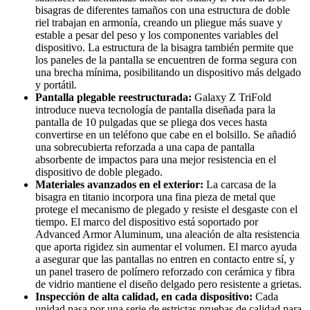
bisagras de diferentes tamaños con una estructura de doble
riel trabajan en armonía, creando un pliegue más suave y
estable a pesar del peso y los componentes variables del
dispositivo. La estructura de la bisagra también permite que
los paneles de la pantalla se encuentren de forma segura con
una brecha mínima, posibilitando un dispositivo más delgado
y portátil.
Pantalla plegable reestructurada:
Galaxy Z TriFold
introduce nueva tecnología de pantalla diseñada para la
pantalla de 10 pulgadas que se pliega dos veces hasta
convertirse en un teléfono que cabe en el bolsillo. Se añadió
una sobrecubierta reforzada a una capa de pantalla
absorbente de impactos para una mejor resistencia en el
dispositivo de doble plegado.
Materiales avanzados en el exterior:
La carcasa de la
bisagra en titanio incorpora una fina pieza de metal que
protege el mecanismo de plegado y resiste el desgaste con el
tiempo. El marco del dispositivo está soportado por
Advanced Armor Aluminum, una aleación de alta resistencia
que aporta rigidez sin aumentar el volumen. El marco ayuda
a asegurar que las pantallas no entren en contacto entre sí, y
un panel trasero de polímero reforzado con cerámica y fibra
de vidrio mantiene el diseño delgado pero resistente a grietas.
Inspección de alta calidad, en cada dispositivo:
Cada
unidad pasa por una serie de estrictas pruebas de calidad para