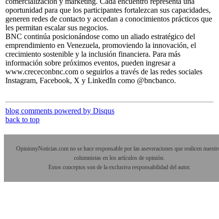
comercialización y marketing. Cada encuentro representa una
oportunidad para que los participantes fortalezcan sus capacidades,
generen redes de contacto y accedan a conocimientos prácticos que
les permitan escalar sus negocios.
BNC continúa posicionándose como un aliado estratégico del
emprendimiento en Venezuela, promoviendo la innovación, el
crecimiento sostenible y la inclusión financiera. Para más
información sobre próximos eventos, pueden ingresar a
www.crececonbnc.com o seguirlos a través de las redes sociales
Instagram, Facebook, X y LinkedIn como @bncbanco.
blog comments powered by
Disqus
back to top
OpinionyNoticias.com no se hace responsable por las aseveraciones que realicen nuestr
columnistas en los artículos de opinión.
Estos conceptos son de la exclusiva responsabilidad del autor.