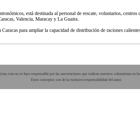
astronómicos, está destinada al personal de rescate, voluntarios, centro
Caracas, Valencia, Maracay y La Guaira.
n Caracas para ampliar la capacidad de distribución de raciones calient
cias.com no se hace responsable por las aseveraciones que realicen nuestros columnistas en los
Estos conceptos son de la exclusiva responsabilidad del autor.