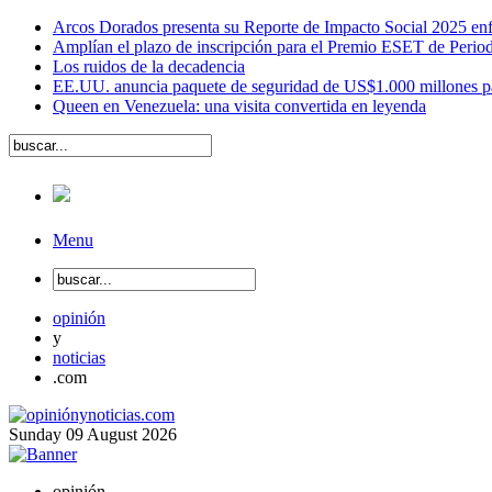
Arcos Dorados presenta su Reporte de Impacto Social 2025 en
Amplían el plazo de inscripción para el Premio ESET de Perio
Los ruidos de la decadencia
EE.UU. anuncia paquete de seguridad de US$1.000 millones para
Queen en Venezuela: una visita convertida en leyenda
Menu
opinión
y
noticias
.com
Sunday
09
August
2026
opinión