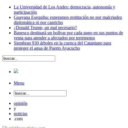
La Universidad de Los Andes: democracia, autonomía y
participación
Guayana Esequiba: esperamos restitución no por malcriadez
diplomática ni por capricho
¿Donald Trump, un mal necesario?
Banesco destinará un bolívar por cada pago en sus puntos de
venta para atender a afectados por terremotos
Siembran 930 árboles en la cuenca del Cataniapo para
proteger el agua de Puerto Ayacucho
Menu
opinión
y
noticias
.com