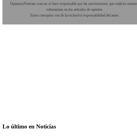
OpinionyNoticias.com no se hace responsable por las aseveraciones que realicen nuestr
columnistas en los artículos de opinión.
Estos conceptos son de la exclusiva responsabilidad del autor.
Lo último en Noticias