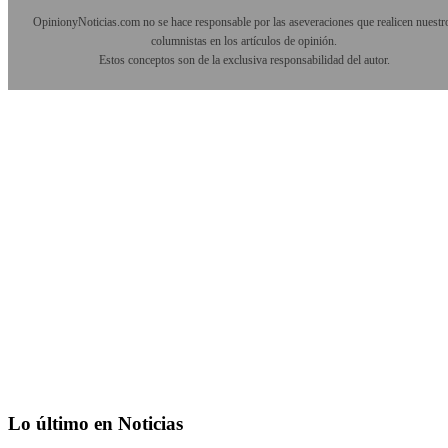
OpinionyNoticias.com no se hace responsable por las aseveraciones que realicen nuestr
columnistas en los artículos de opinión.
Estos conceptos son de la exclusiva responsabilidad del autor.
Lo último en Noticias