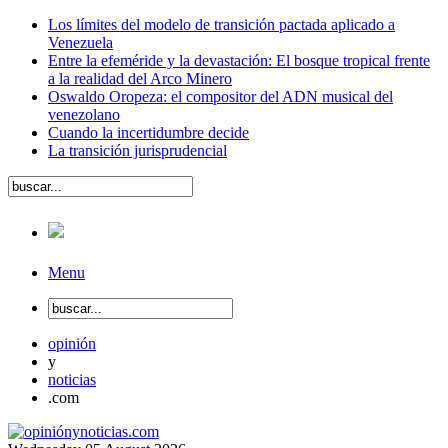
Los límites del modelo de transición pactada aplicado a
Venezuela
Entre la efeméride y la devastación: El bosque tropical frente
a la realidad del Arco Minero
Oswaldo Oropeza: el compositor del ADN musical del
venezolano
Cuando la incertidumbre decide
La transición jurisprudencial
Menu
opinión
y
noticias
.com