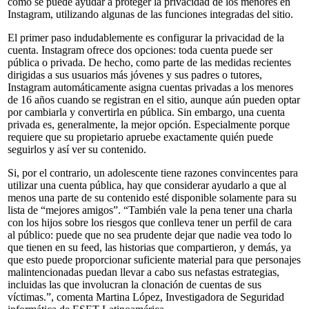
cómo se puede ayudar a proteger la privacidad de los menores en
Instagram, utilizando algunas de las funciones integradas del sitio.
El primer paso indudablemente es configurar la privacidad de la
cuenta. Instagram ofrece dos opciones: toda cuenta puede ser
pública o privada. De hecho, como parte de las medidas recientes
dirigidas a sus usuarios más jóvenes y sus padres o tutores,
Instagram automáticamente asigna cuentas privadas a los menores
de 16 años cuando se registran en el sitio, aunque aún pueden optar
por cambiarla y convertirla en pública. Sin embargo, una cuenta
privada es, generalmente, la mejor opción. Especialmente porque
requiere que su propietario apruebe exactamente quién puede
seguirlos y así ver su contenido.
Si, por el contrario, un adolescente tiene razones convincentes para
utilizar una cuenta pública, hay que considerar ayudarlo a que al
menos una parte de su contenido esté disponible solamente para su
lista de “mejores amigos”. “También vale la pena tener una charla
con los hijos sobre los riesgos que conlleva tener un perfil de cara
al público: puede que no sea prudente dejar que nadie vea todo lo
que tienen en su feed, las historias que compartieron, y demás, ya
que esto puede proporcionar suficiente material para que personajes
malintencionadas puedan llevar a cabo sus nefastas estrategias,
incluidas las que involucran la clonación de cuentas de sus
víctimas.”, comenta Martina López, Investigadora de Seguridad