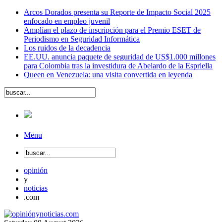
Arcos Dorados presenta su Reporte de Impacto Social 2025
enfocado en empleo juvenil
Amplían el plazo de inscripción para el Premio ESET de
Periodismo en Seguridad Informática
Los ruidos de la decadencia
EE.UU. anuncia paquete de seguridad de US$1.000 millones
para Colombia tras la investidura de Abelardo de la Espriella
Queen en Venezuela: una visita convertida en leyenda
Menu
opinión
y
noticias
.com