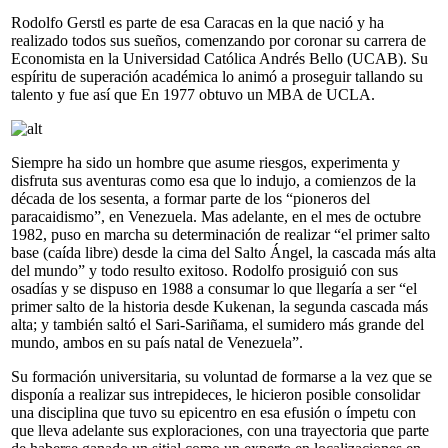
Rodolfo Gerstl es parte de esa Caracas en la que nació y ha
realizado todos sus sueños, comenzando por coronar su carrera de
Economista en la Universidad Católica Andrés Bello (UCAB). Su
espíritu de superación académica lo animó a proseguir tallando su
talento y fue así que En 1977 obtuvo un MBA de UCLA.
Siempre ha sido un hombre que asume riesgos, experimenta y
disfruta sus aventuras como esa que lo indujo, a comienzos de la
década de los sesenta, a formar parte de los “pioneros del
paracaidismo”, en Venezuela. Mas adelante, en el mes de octubre
1982, puso en marcha su determinación de realizar “el primer salto
base (caída libre) desde la cima del Salto Ángel, la cascada más alta
del mundo” y todo resulto exitoso. Rodolfo prosiguió con sus
osadías y se dispuso en 1988 a consumar lo que llegaría a ser “el
primer salto de la historia desde Kukenan, la segunda cascada más
alta; y también saltó el Sari-Sariñama, el sumidero más grande del
mundo, ambos en su país natal de Venezuela”.
Su formación universitaria, su voluntad de formarse a la vez que se
disponía a realizar sus intrepideces, le hicieron posible consolidar
una disciplina que tuvo su epicentro en esa efusión o ímpetu con
que lleva adelante sus exploraciones, con una trayectoria que parte