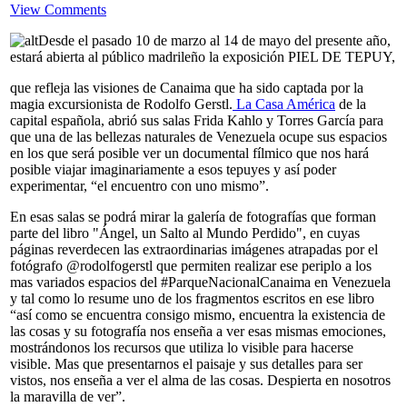
View Comments
Desde el pasado 10 de marzo al 14 de mayo del presente año,
estará abierta al público madrileño la exposición PIEL DE TEPUY,
que refleja las visiones de Canaima que ha sido captada por la
magia excursionista de Rodolfo Gerstl.
La Casa América
de la
capital española, abrió sus salas Frida Kahlo y Torres García para
que una de las bellezas naturales de Venezuela ocupe sus espacios
en los que será posible ver un documental fílmico que nos hará
posible viajar imaginariamente a esos tepuyes y así poder
experimentar, “el encuentro con uno mismo”.
En esas salas se podrá mirar la galería de fotografías que forman
parte del libro "Ángel, un Salto al Mundo Perdido", en cuyas
páginas reverdecen las extraordinarias imágenes atrapadas por el
fotógrafo @rodolfogerstl que permiten realizar ese periplo a los
mas variados espacios del #ParqueNacionalCanaima en Venezuela
y tal como lo resume uno de los fragmentos escritos en ese libro
“así como se encuentra consigo mismo, encuentra la existencia de
las cosas y su fotografía nos enseña a ver esas mismas emociones,
mostrándonos los recursos que utiliza lo visible para hacerse
visible. Mas que presentarnos el paisaje y sus detalles para ser
vistos, nos enseña a ver el alma de las cosas. Despierta en nosotros
la maravilla de ver”.