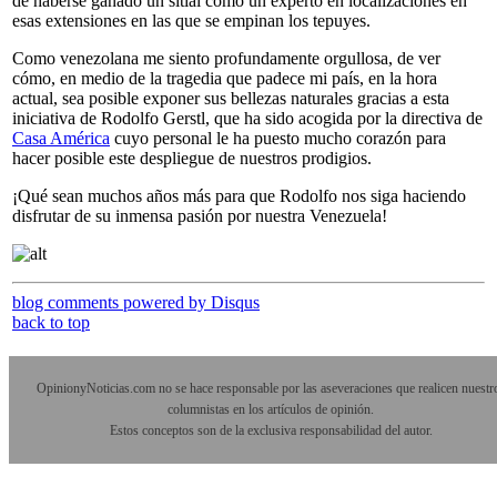
de haberse ganado un sitial como un experto en localizaciones en
esas extensiones en las que se empinan los tepuyes.
Como venezolana me siento profundamente orgullosa, de ver
cómo, en medio de la tragedia que padece mi país, en la hora
actual, sea posible exponer sus bellezas naturales gracias a esta
iniciativa de Rodolfo Gerstl, que ha sido acogida por la directiva de
Casa América
cuyo personal le ha puesto mucho corazón para
hacer posible este despliegue de nuestros prodigios.
¡Qué sean muchos años más para que Rodolfo nos siga haciendo
disfrutar de su inmensa pasión por nuestra Venezuela!
blog comments powered by
Disqus
back to top
OpinionyNoticias.com no se hace responsable por las aseveraciones que realicen nuestr
columnistas en los artículos de opinión.
Estos conceptos son de la exclusiva responsabilidad del autor.