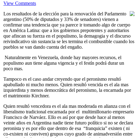
View Comments
Los resultados de la elección para la renovación del Parlamento
argentino (50% de diputados y 33% de senadores) vienen a
confirmar una tendencia que ya parece ir tomando algo de cuerpo
en América Latina: que a los gobiernos prepotentes y autoritarios
que afincan su fuerza en el populismo, la demagogia y el discurso
reivindicativo sin sustancia se les termina el combustible cuando los
pueblos se van dando cuenta del engaño.
Naturalmente en Venezuela, donde hay mayores recursos, el
populismo aun tiene alguna vigencia y el festín podrá durar un
poco mas.
Tampoco es el caso andar creyendo que el peronismo resultó
apabullado ni mucho menos. Quien resultó vencida es el ala mas
izquierdista y menos democrática del peronismo, la encarnada por
el matrimonio Kirchner.
Quien resultó vencedora es el ala mas moderada en alianza con el
liberalismo tradicional encarnada por el multimillonario empresario
Francisco de Narváez. Ello es así por que desde hace al menos
veinte años en Argentina nadie tiene futuro político si no se declara
peronista y es por ello que dentro de esa “franquicia” existen ( ni
co-existen ni conviven) grupos cuyo grado de animadversión entre