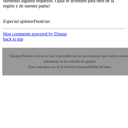
sufriendo algunos tropiezos. Ojalá se acentúen para bien de la
región y de nuestra patria!
Especial opinionYnoticias
blog comments powered by
Disqus
back to top
OpinionyNoticias.com no se hace responsable por las aseveraciones que realicen nuestr
columnistas en los artículos de opinión.
Estos conceptos son de la exclusiva responsabilidad del autor.