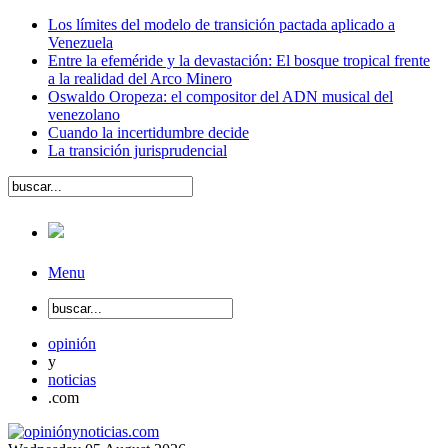
Los límites del modelo de transición pactada aplicado a
Venezuela
Entre la efeméride y la devastación: El bosque tropical frente
a la realidad del Arco Minero
Oswaldo Oropeza: el compositor del ADN musical del
venezolano
Cuando la incertidumbre decide
La transición jurisprudencial
Menu
opinión
y
noticias
.com