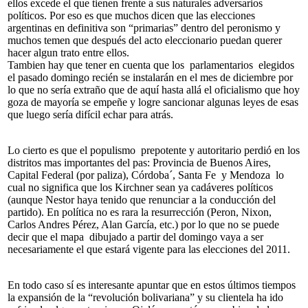
ellos excede el que tienen frente a sus naturales adversarios
políticos. Por eso es que muchos dicen que las elecciones
argentinas en definitiva son “primarias” dentro del peronismo y
muchos temen que después del acto eleccionario puedan querer
hacer algun trato entre ellos.
Tambien hay que tener en cuenta que los parlamentarios elegidos
el pasado domingo recién se instalarán en el mes de diciembre por
lo que no sería extraño que de aquí hasta allá el oficialismo que hoy
goza de mayoría se empeñe y logre sancionar algunas leyes de esas
que luego sería difícil echar para atrás.
Lo cierto es que el populismo prepotente y autoritario perdió en los
distritos mas importantes del pas: Provincia de Buenos Aires,
Capital Federal (por paliza), Córdoba´, Santa Fe y Mendoza lo
cual no significa que los Kirchner sean ya cadáveres políticos
(aunque Nestor haya tenido que renunciar a la conducción del
partido). En política no es rara la resurrección (Peron, Nixon,
Carlos Andres Pérez, Alan García, etc.) por lo que no se puede
decir que el mapa dibujado a partir del domingo vaya a ser
necesariamente el que estará vigente para las elecciones del 2011.
En todo caso sí es interesante apuntar que en estos últimos tiempos
la expansión de la “revolución bolivariana” y su clientela ha ido