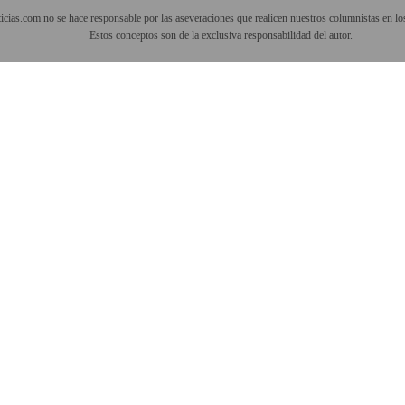
cias.com no se hace responsable por las aseveraciones que realicen nuestros columnistas en los
Estos conceptos son de la exclusiva responsabilidad del autor.