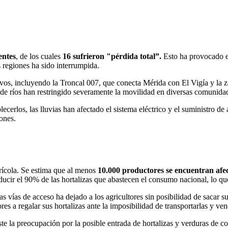
entes
, de los cuales
16 sufrieron "pérdida total”.
Esto ha provocado el
 regiones ha sido interrumpida.
tivos, incluyendo la Troncal 007, que conecta Mérida con El Vigía y la
de ríos han restringido severamente la movilidad en diversas comunidad
ecerlos, las lluvias han afectado el sistema eléctrico y el suministro de
iones.
grícola. Se estima que al menos
10.000 productores se encuentran afe
cir el 90% de las hortalizas que abastecen el consumo nacional, lo qu
s vías de acceso ha dejado a los agricultores sin posibilidad de sacar su
es a regalar sus hortalizas ante la imposibilidad de transportarlas y ven
ste la preocupación por la posible entrada de hortalizas y verduras de 