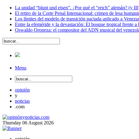
La unidad “blunt und eisen”. ¿Por qué el “reich” alemán? (y III
El retiro de la Corte Penal Internacional: crimen de lesa human
Los límites del modelo de transición pactada aplicado a Venezu
Entre la efeméride y la devastación: El bosque tropical frente a
Oswaldo Oropeza: el compositor del ADN musical del venezo
Menu
opinión
y
noticias
.com
Thursday
06
August
2026
opinión