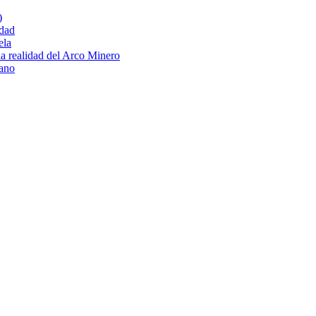
)
idad
ela
 la realidad del Arco Minero
lano