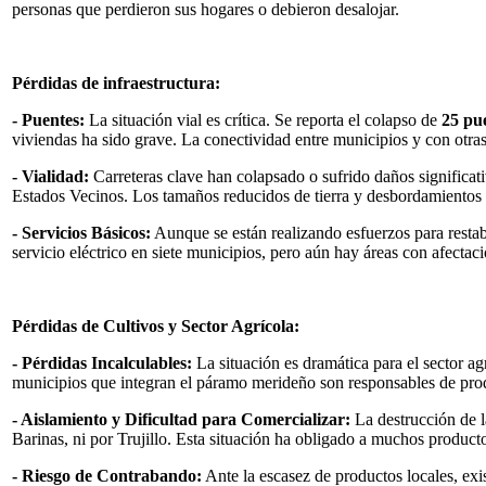
personas que perdieron sus hogares o debieron desalojar.
Pérdidas de infraestructura:
- Puentes:
La situación vial es crítica. Se reporta el colapso de
25 pu
viviendas ha sido grave. La conectividad entre municipios y con otras
- Vialidad:
Carreteras clave han colapsado o sufrido daños significa
Estados Vecinos. Los tamaños reducidos de tierra y desbordamientos 
- Servicios Básicos:
Aunque se están realizando esfuerzos para restabl
servicio eléctrico en siete municipios, pero aún hay áreas con afectac
Pérdidas de Cultivos y Sector Agrícola:
- Pérdidas Incalculables:
La situación es dramática para el sector a
municipios que integran el páramo merideño son responsables de produ
- Aislamiento y Dificultad para Comercializar:
La destrucción de la
Barinas, ni por Trujillo. Esta situación ha obligado a muchos productor
- Riesgo de Contrabando:
Ante la escasez de productos locales, exi