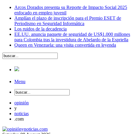
Arcos Dorados presenta su Reporte de Impacto Social 2025
enfocado en empleo juvenil
Amplían el plazo de inscripción para el Premio ESET de
Periodismo en Seguridad Informática
Los ruidos de la decadencia
EE.UU. anuncia paquete de seguridad de US$1.000 millones
para Colombia tras la investidura de Abelardo de la Espriella
Queen en Venezuela: una visita convertida en leyenda
Menu
opinión
y
noticias
.com