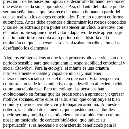
prescindir de las bases biológicas del desarrollo humano, reconocen
que éste no se da sin el aprendizaje. Así, el llanto del infante puede
ser una señal innata que favorece el contacto humano a partir del
cual se realizan los apegos emocionales. Pero no ocurren en forma
automática. Antes debe aprender a discriminar los rostros conocidos
y los de los extraños para poder establecer un vínculo afectivo con
el cuidador. Se supone que el valor adaptativo de este aprendizaje
discriminatorio se remonta a un periodo de la historia de la
evolución en que las personas se desplazaban en tribus nómadas
desafiando los elementos.
Algunos etólogos piensan que los 3 primeros años de vida son un
periodo sensible para que adquieran la responsabilidad emocional y
social (Bowlby). Para la etología, el infante es una criatura
intrínsecamente sociable y capaz de iniciar y mantener
interacciones sociales desde el día en que nace. Esta perspectiva
contrasta con la de los conductistas, que describen al recién nacido
como una tabula rasa. Para un etólogo, las personas han
evolucionado en formas que las predisponen a aprender y expresar
motivos sociales, entre ellos el ‘altruismo’ que contribuye al bien
común y que nos permite vivir y trabajar en armonía. A nuestro
criterio, la cantidad de elementos que consideramos culturales
puede ser muy amplia, mas todo elemento asumido como cultural
posee un trasfondo, de carácter biológico, que induce su
perpetuación, si es necesario o considerado beneficioso para la