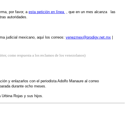
irma, por favor, a
esta petición en línea
, que en un mes alcanza las
tras autoridades.
ma judicial mexicano, aquí los correos:
venezmex@prodigy.net.mx
|
tter, como respuesta a los reclamos de los venezolanos)
ón y enlazarlos con el periodista Adolfo Manaure al correo
separada durante ocho meses.
 Urbina Rojas y sus hijos.