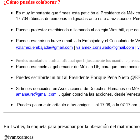
¿Cómo puedes colaborar ?
Es muy importante que firmes esta petición al Presidente de México,
17.734
rúbricas de personas indignadas ante este atroz suceso. Per
Puedes protestar escribiendo o llamando al colegio Westhill, que ca
Puedes escribir un breve email a la Embajada y el Consulado de Ve
vzlamex.embajada@gmail.com
|
vzlamex.consulado@gmail.com
|
v
Puedes mandarle un tuit al tribunal que injustamente los mantiene presos
Puedes escribirle al gobernador de México DF, para que tome ac
Puedes escribirle un tuit al Presidente Enrique Peña Nieto @
Si tienes conocidos en Asociaciones de Derechos Humanos en México 
amanaure@gmail.com
, quien coordina las acciones, desde Venezuel
Puedes pasar este artículo a tus amigos... al 17-08, a la 07:17 am 
En Twitter, la etiqueta para presionar por la liberación del matrimoni
@ivanxcaracas