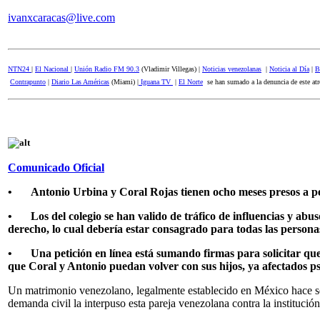
ivanxcaracas@live.com
NTN24
|
El Nacional
|
Unión Radio FM 90.3
(Vladimir Villegas) |
Noticias venezolanas
|
Noticia al Día
|
B
Contrapunto
|
Diario Las Américas
(Miami) |
Iguana TV
|
El Norte
se han sumado a la denuncia de este at
Comunicado Oficial
•
Antonio Urbina y Coral Rojas tienen ocho meses presos a p
•
Los del colegio se han valido de tráfico de influencias y ab
derecho, lo cual debería estar consagrado para todas las personas
•
Una petición en línea está sumando firmas para solicitar que
que Coral y Antonio puedan volver con sus hijos, ya afectados ps
Un matrimonio venezolano, legalmente establecido en México hace seis
demanda civil la interpuso esta pareja venezolana contra la instituci