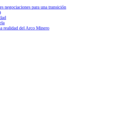
es negociaciones para una transición
)
idad
ela
 la realidad del Arco Minero