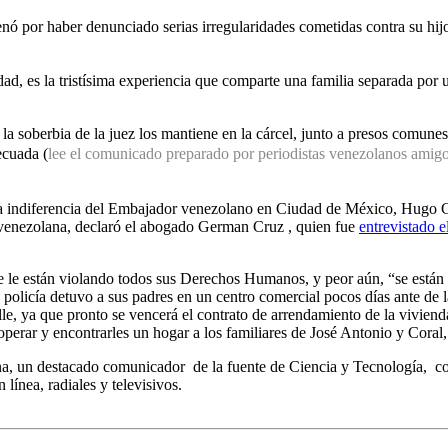
ó por haber denunciado serias irregularidades cometidas contra su hijo
dad, es la tristísima experiencia que comparte una familia separada por
 la soberbia de la juez los mantiene en la cárcel, junto a presos comunes
ecuada (
lee el comunicado preparado por periodistas venezolanos amigo
la indiferencia del Embajador venezolano en Ciudad de México, Hugo 
a venezolana, declaró el abogado German Cruz , quien fue
entrevistado 
e le están violando todos sus Derechos Humanos, y peor aún, “se están 
 policía detuvo a sus padres en un centro comercial pocos días ante de 
alle, ya que pronto se vencerá el contrato de arrendamiento de la vivi
perar y encontrarles un hogar a los familiares de José Antonio y Coral
a, un destacado comunicador de la fuente de Ciencia y Tecnología, co
ínea, radiales y televisivos.