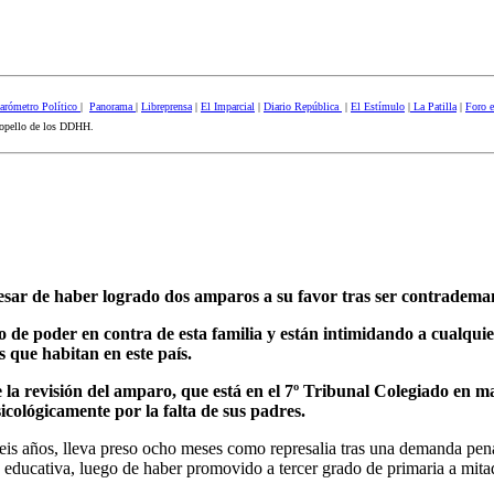
arómetro Político
|
Panorama
|
Libreprensa
|
El Imparcial
|
Diario República
|
El Estímulo
|
La Patilla
|
Foro 
ropello de los DDHH.
esar de haber logrado dos amparos a su favor tras ser contradema
uso de poder en contra de esta familia y están intimidando a cualqui
 que habitan en este país.
 la revisión del amparo, que está en el 7º Tribunal Colegiado en ma
icológicamente por la falta de sus padres.
 años, lleva preso ocho meses como represalia tras una demanda penal 
ón educativa, luego de haber promovido a tercer grado de primaria a mita