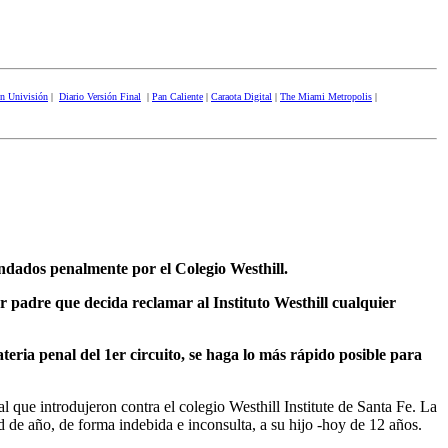
en Univisión
|
Diario Versión Final
|
Pan Caliente
|
Caraota Digital
|
The Miami Metropolis
|
ndados penalmente por el Colegio Westhill.
er padre que decida reclamar al Instituto Westhill cualquier
teria penal del 1er circuito, se haga lo más rápido posible para
que introdujeron contra el colegio Westhill Institute de Santa Fe. La
d de año, de forma indebida e inconsulta, a su hijo -hoy de 12 años.