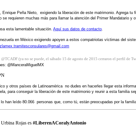
 Enrique Peña Nieto, exigiendo la liberación de este matrimonio. Agrega tu f
o se requieren muchas más para llamar la atención del Primer Mandatario y o
usa esta lamentable situación.
Aquí sus datos de contacto
.
nezuela en México exigiendo apoyen a estos compatriotas víctimas del siste
zlamex.tramitesconsulares@gmail.com
: @TCADF (ya no se puede, el sábado 15 de agosto de 2015 cerraron el perfil de Twi
ciones: @ManceraMiguelMX
EPN
y otros países de Latinoamérica no dudes en hacerles llegar esta informaci
a, para conseguir la liberación de este matrimonio y reunir a esta familia 
, lo han leído 80.066 personas que, como tú, están preocupadas por la familia
o Urbina Rojas es
#LiberenACoralyAntonio