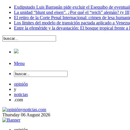
Exdiputado Luis Barragán pide excluir el Esequibo de eventual
La unidad “blunt und eisen”. ¿Por qué el “reich” alemán? (y III
El retiro de la Corte Penal Internacional: crimen de lesa human
Los límites del modelo de transición pactada aplicado a Venezu
Entre la efeméride y la devastación: El bosque tropical frente a
Menu
opinión
y
noticias
.com
Thursday
06
August
2026
opinión