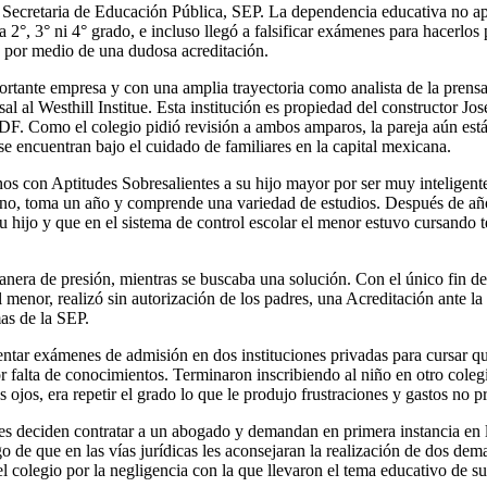
 la Secretaria de Educación Pública, SEP. La dependencia educativa no
ra 2°, 3° ni 4° grado, e incluso llegó a falsificar exámenes para hacerlo
, por medio de una dudosa acreditación.
rtante empresa y con una amplia trayectoria como analista de la prens
al al Westhill Institue. Esta institución es propiedad del constructor 
F. Como el colegio pidió revisión a ambos amparos, la pareja aún está 
 se encuentran bajo el cuidado de familiares en la capital mexicana.
os con Aptitudes Sobresalientes a su hijo mayor por ser muy intelige
no, toma un año y comprende una variedad de estudios. Después de año 
u hijo y que en el sistema de control escolar el menor estuvo cursando t
anera de presión, mientras se buscaba una solución. Con el único fin de
 menor, realizó sin autorización de los padres, una Acreditación ante l
as de la SEP.
entar exámenes de admisión en dos instituciones privadas para cursar q
 falta de conocimientos. Terminaron inscribiendo al niño en otro colegi
 ojos, era repetir el grado lo que le produjo frustraciones y gastos no pr
res deciden contratar a un abogado y demandan en primera instancia en la 
 de que en las vías jurídicas les aconsejaran la realización de dos deman
colegio por la negligencia con la que llevaron el tema educativo de su