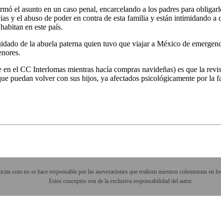
nsformó el asunto en un caso penal, encarcelando a los padres para obliga
cias y el abuso de poder en contra de esta familia y están intimidando a 
habitan en este país.
al cuidado de la abuela paterna quien tuvo que viajar a México de emerg
enores.
e en el CC Interlomas mientras hacía compras navideñas) es que la revi
que puedan volver con sus hijos, ya afectados psicológicamente por la fa
cias.com no se hace responsable por las aseveraciones que realicen nuestros columnistas en los
Estos conceptos son de la exclusiva responsabilidad del autor.