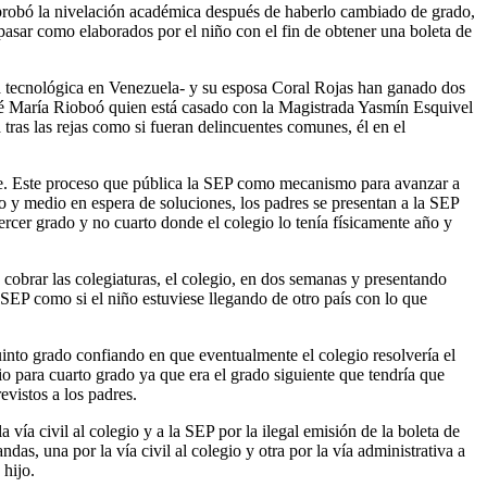
 aprobó la nivelación académica después de haberlo cambiado de grado,
s pasar como elaborados por el niño con el fin de obtener una boleta de
a tecnológica en Venezuela- y su esposa Coral Rojas han ganado dos
José María Rioboó quien está casado con la Magistrada Yasmín Esquivel
tras las rejas como si fueran delincuentes comunes, él en el
nte. Este proceso que pública la SEP como mecanismo para avanzar a
y medio en espera de soluciones, los padres se presentan a la SEP
ercer grado y no cuarto donde el colegio lo tenía físicamente año y
 cobrar las colegiaturas, el colegio, en dos semanas y presentando
a SEP como si el niño estuviese llegando de otro país con lo que
uinto grado confiando en que eventualmente el colegio resolvería el
o para cuarto grado ya que era el grado siguiente que tendría que
evistos a los padres.
vía civil al colegio y a la SEP por la ilegal emisión de la boleta de
das, una por la vía civil al colegio y otra por la vía administrativa a
 hijo.