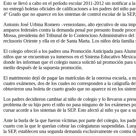
Esto se llevó a cabo en el período escolar 2011-2012 sin notificar a
no entregó boletas oficiales de calificaciones a los padres del niño pa
4° Grado que no aparece en los sistemas de control escolar de la SEP
Antonio José Urbina Romero –venezolano, alto ejecutivo de una impo
amparos federales contra la demanda penal por presunto fraude proces
Mossa, presidenta del Tribunal de lo Contencioso Administrativo del D
reclusorio Oriente y ella en el de Santa Marta. Los niños dela familia
El colegio ofreció a los padres una Promoción Anticipada para Alumn
niños que se encuentran ya inmersos en el Sistema Educativo Mexica
donde les informan que el colegio nunca solicitó tal promoción para s
medio después de la supuesta promoción.
El matrimonio dejó de pagar las matrículas de la onerosa escuela, a m
cuatro exámenes, dos de los cuales no corresponden a la caligrafía del
obtuvieron una boleta de cuarto grado que no aparece ni en los sistem
Los padres decidieron cambiar al niño de colegio y lo llevaron a pres
problema de su hijo pero el niño no pasa ninguno de los exámenes por
cursar acorde a los sistemas de la SEP. Esto afectó al niño ya que a sus
Ante la burla de la que fueron víctimas por parte del colegio, los pad
cuarto con la que le querían cobrar las colegiaturas suspendidas. Luego
la SEP, establecen una segunda demanda exclusivamente en contra del 