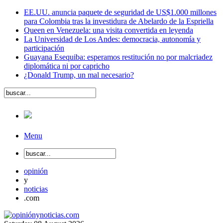
EE.UU. anuncia paquete de seguridad de US$1.000 millones
para Colombia tras la investidura de Abelardo de la Espriella
Queen en Venezuela: una visita convertida en leyenda
La Universidad de Los Andes: democracia, autonomía y
participación
Guayana Esequiba: esperamos restitución no por malcriadez
diplomática ni por capricho
¿Donald Trump, un mal necesario?
Menu
opinión
y
noticias
.com