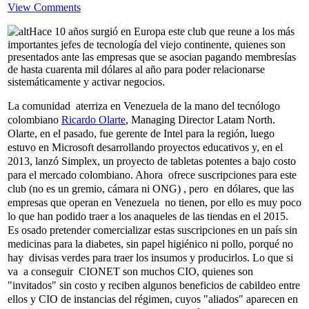
View Comments
Hace 10 años surgió en Europa este club que reune a los más
importantes jefes de tecnología del viejo continente, quienes son
presentados ante las empresas que se asocian pagando membresías
de hasta cuarenta mil dólares al año para poder relacionarse
sistemáticamente y activar negocios.
La comunidad aterriza en Venezuela
de la mano del tecnólogo
colombiano
Ricardo Olarte
, Managing Director Latam North.
Olarte, en el pasado, fue gerente de Intel para la región, luego
estuvo en Microsoft desarrollando proyectos educativos y, en el
2013, lanzó Simplex, un proyecto de tabletas potentes a bajo costo
para el mercado colombiano. Ahora ofrece suscripciones para este
club (no es un gremio, cámara ni ONG) , pero en dólares, que las
empresas que operan en Venezuela no tienen, por ello es muy poco
lo que han podido traer a los anaqueles de las tiendas en el 2015.
Es osado pretender comercializar estas suscripciones en un país sin
medicinas para la diabetes, sin papel higiénico ni pollo, porqué no
hay divisas verdes para traer los insumos y producirlos. Lo que si
va a conseguir CIONET son muchos CIO, quienes son
"invitados" sin costo y reciben algunos beneficios de cabildeo entre
ellos y CIO de instancias del régimen, cuyos "aliados" aparecen en