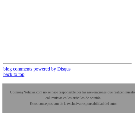
blog comments powered by
Disqus
back to top
OpinionyNoticias.com no se hace responsable por las aseveraciones que realicen nuestr
columnistas en los artículos de opinión.
Estos conceptos son de la exclusiva responsabilidad del autor.