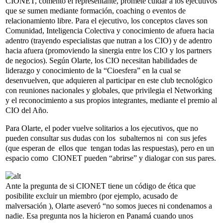
CIONET, comentó el representante, promete cuidar a los ejecutivos
que se sumen mediante formación, coaching o eventos de
relacionamiento libre. Para el ejecutivo, los conceptos claves son
Comunidad, Inteligencia Colectiva y conocimiento de afuera hacia
adentro (trayendo especialistas que nutran a los CIO) y de adentro
hacia afuera (promoviendo la sinergia entre los CIO y los partners
de negocios). Según Olarte, los CIO necesitan habilidades de
liderazgo y conocimiento de la “Cioesfera” en la cual se
desenvuelven, que adquieren al participar en este club tecnológico
con reuniones nacionales y globales, que privilegia el Networking
y el reconocimiento a sus propios integrantes, mediante el premio al
CIO del Año.
Para Olarte, el poder vuelve solitarios a los ejecutivos, que no
pueden consultar sus dudas con los subalternos ni con sus jefes
(que esperan de ellos que tengan todas las respuestas), pero en un
espacio como CIONET pueden “abrirse” y dialogar con sus pares.
Ante la pregunta de si CIONET tiene un código de ética que
posibilite excluir un miembro (por ejemplo, acusado de
malversación ), Olarte aseveró “no somos jueces ni condenamos a
nadie. Esa pregunta nos la hicieron en Panamá cuando unos