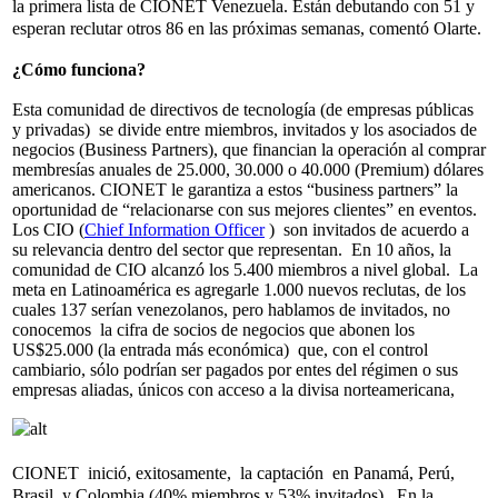
la primera lista de CIONET Venezuela. Están debutando con 51 y
esperan reclutar otros 86 en las próximas semanas, comentó Olarte.
¿Cómo funciona?
Esta comunidad de directivos de tecnología (de empresas públicas
y privadas) se divide entre miembros, invitados y los asociados de
negocios (Business Partners), que financian la operación al comprar
membresías anuales de 25.000, 30.000 o 40.000 (Premium) dólares
americanos. CIONET le garantiza a estos “business partners” la
oportunidad de “relacionarse con sus mejores clientes” en eventos.
Los CIO (
Chief Information Officer
) son invitados de acuerdo a
su relevancia dentro del sector que representan. En 10 años, la
comunidad de CIO alcanzó los 5.400 miembros a nivel global. La
meta en Latinoamérica es agregarle 1.000 nuevos reclutas, de los
cuales 137 serían venezolanos, pero hablamos de invitados, no
conocemos la cifra de socios de negocios que abonen los
US$25.000 (la entrada más económica) que, con el control
cambiario, sólo podrían ser pagados por entes del régimen o sus
empresas aliadas, únicos con acceso a la divisa norteamericana,
CIONET inició, exitosamente, la captación en Panamá, Perú,
Brasil y Colombia (40% miembros y 53% invitados). En la